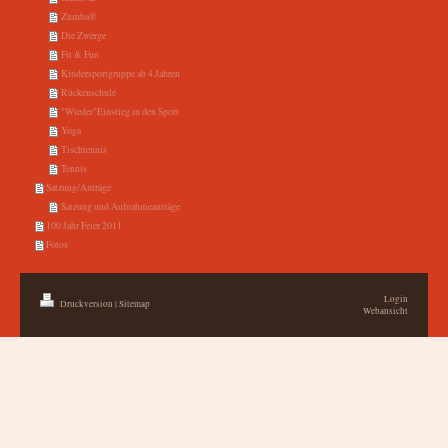
Zumba®
Die Zwerge
Fit & Fun
Kindersportgruppe ab 4.Jahren
Rückenschule
"Wieder"Einstieg in den Sport
Yoga
Tischtennis
Tennis
Satzung/Anträge
Satzung und Aufnahmeanträge
100 Jahr Feier 2011
Fotos
Login
Druckversion
|
Sitemap
Webansicht