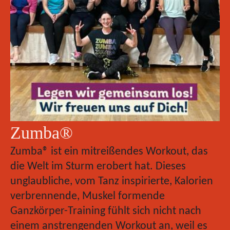
Zumba®
Zumba® ist ein mitreißendes Workout, das
die Welt im Sturm erobert hat. Dieses
unglaubliche, vom Tanz inspirierte, Kalorien
verbrennende, Muskel formende
Ganzkörper-Training fühlt sich nicht nach
einem anstrengenden Workout an, weil es