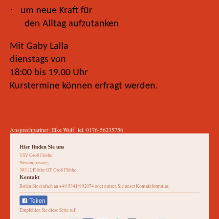
·
um neue Kraft für
den Alltag aufzutanken
Mit Gaby Lalla
dienstags von
18:00 bis 19.00 Uhr
Kurstermine können erfragt werden.
Ansprechpartner: Elke Wolf tel. 0176-56235756
Hier finden Sie uns
TSV Groß Flöthe
Westengrasweg
38312 Flöthe OT Groß Flöthe
Kontakt
Rufen Sie einfach an +49 5341/892074 oder nutzen Sie unser Kontaktformular.
Teilen
Empfehlen Sie diese Seite auf: