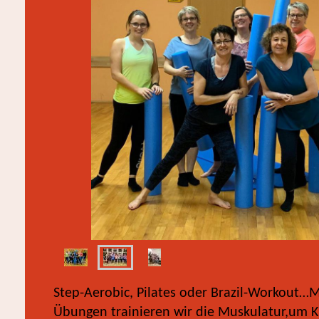
Step-Aerobic, Pilates oder Brazil-Workout…
M
Übungen trainieren wir die Muskulatur,
um Kr