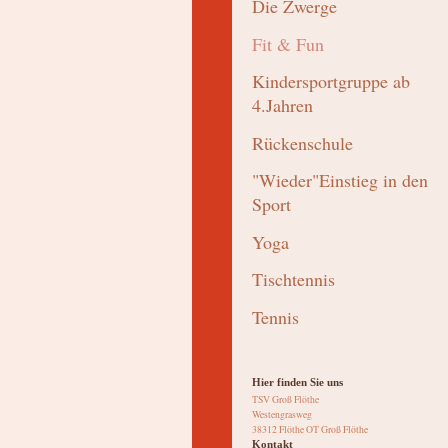
Die Zwerge
Fit & Fun
Kindersportgruppe ab
4.Jahren
Rückenschule
"Wieder"Einstieg in den
Sport
Yoga
Tischtennis
Tennis
Hier finden Sie uns
TSV Groß Flöthe
Westengrasweg
38312 Flöthe OT Groß Flöthe
Kontakt